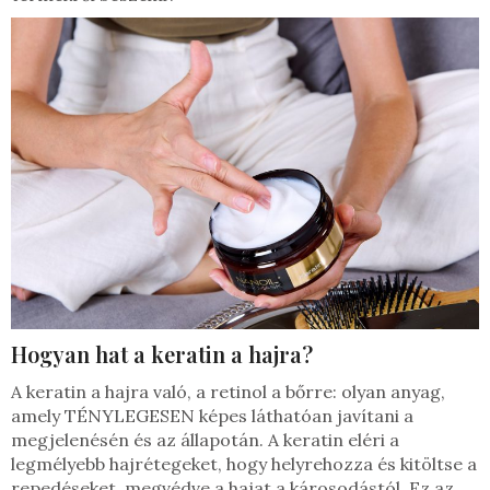
Hogyan hat a keratin a hajra?
A keratin a hajra való, a retinol a bőrre: olyan anyag,
amely TÉNYLEGESEN képes láthatóan javítani a
megjelenésén és az állapotán. A keratin eléri a
legmélyebb hajrétegeket, hogy helyrehozza és kitöltse a
repedéseket, megvédve a hajat a károsodástól. Ez az