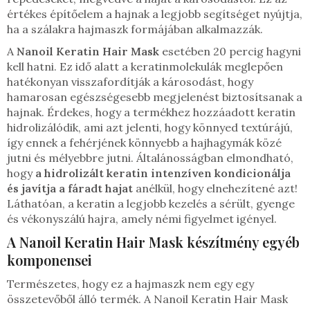
értékes építőelem a hajnak a legjobb segítséget nyújtja,
ha a szálakra hajmaszk formájában alkalmazzák.
A
Nanoil Keratin Hair Mask
esetében 20 percig hagyni
kell hatni. Ez idő alatt a keratinmolekulák meglepően
hatékonyan visszafordítják a károsodást, hogy
hamarosan egészségesebb megjelenést biztosítsanak a
hajnak. Érdekes, hogy a termékhez hozzáadott keratin
hidrolizálódik, ami azt jelenti, hogy könnyed textúrájú,
így ennek a fehérjének könnyebb a hajhagymák közé
jutni és mélyebbre jutni. Általánosságban elmondható,
hogy
a hidrolizált keratin intenzíven kondicionálja
és javítja a fáradt hajat
anélkül, hogy elnehezítené azt!
Láthatóan, a keratin a legjobb kezelés a sérült, gyenge
és vékonyszálú hajra, amely némi figyelmet igényel.
A Nanoil Keratin Hair Mask készítmény egyéb
komponensei
Természetes, hogy ez a hajmaszk nem egy egy
összetevőből álló termék. A Nanoil Keratin Hair Mask