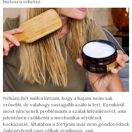
biztosra vehetsz.
Néhány hét múlva láttam, hogy a hajam nemcsak
erősebb, de valahogy vastagabb szálú is lett. Ezenkívül
most nincsenek problémáim a szálak kifésülésével, ami
jelentősen csökkenti a mechanikai sérülések
kockázatát. Általában a förtjeim már nem göndörödnek
önkéntelenül vagy válbak statikussá, ami