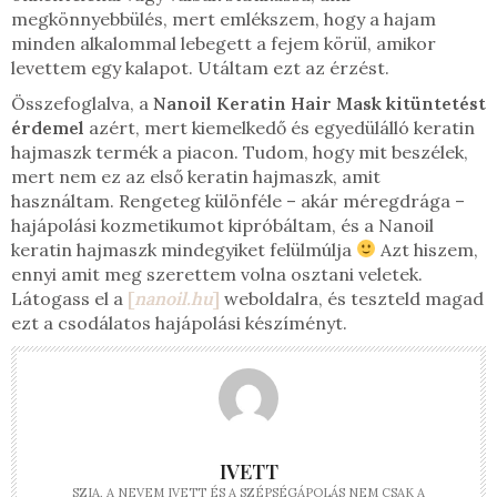
megkönnyebbülés, mert emlékszem, hogy a hajam
minden alkalommal lebegett a fejem körül, amikor
levettem egy kalapot. Utáltam ezt az érzést.
Összefoglalva, a
Nanoil Keratin Hair Mask kitüntetést
érdemel
azért, mert kiemelkedő és egyedülálló keratin
hajmaszk termék a piacon. Tudom, hogy mit beszélek,
mert nem ez az első keratin hajmaszk, amit
használtam. Rengeteg különféle – akár méregdrága –
hajápolási kozmetikumot kipróbáltam, és a Nanoil
keratin hajmaszk mindegyiket felülmúlja
Azt hiszem,
ennyi amit meg szerettem volna osztani veletek.
Látogass el a
[
nanoil.hu
]
weboldalra, és teszteld magad
ezt a csodálatos hajápolási készíményt.
IVETT
SZIA, A NEVEM IVETT ÉS A SZÉPSÉGÁPOLÁS NEM CSAK A