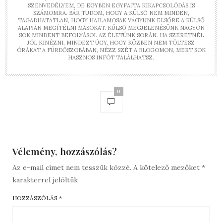
SZENVEDÉLYEM, DE EGYBEN EGYFAJTA KIKAPCSOLÓDÁS IS
SZÁMOMRA. BÁR TUDOM, HOGY A KÜLSŐ NEM MINDEN,
TAGADHATATLAN, HOGY HAJLAMOSAK VAGYUNK ELSŐRE A KÜLSŐ
ALAPJÁN MEGÍTÉLNI MÁSOKAT. KÜLSŐ MEGJELENÉSÜNK NAGYON
SOK MINDENT BEFOLYÁSOL AZ ÉLETÜNK SORÁN. HA SZERETNÉL
JÓL KINÉZNI, MINDEZT ÚGY, HOGY KÖZBEN NEM TÖLTESZ
ÓRÁKAT A FÜRDŐSZOBÁBAN, NÉZZ SZÉT A BLOGOMON, MERT SOK
HASZNOS INFÓT TALÁLHATSZ.
0
Vélemény, hozzászólás?
Az e-mail címet nem tesszük közzé.
A kötelező mezőket
*
karakterrel jelöltük
HOZZÁSZÓLÁS
*