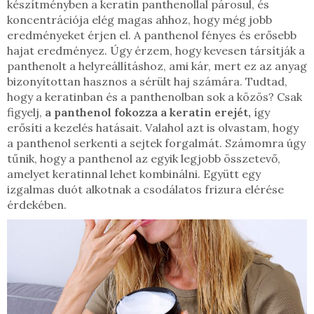
készítményben a keratin panthenollal párosul, és
koncentrációja elég magas ahhoz, hogy még jobb
eredményeket érjen el. A panthenol fényes és erősebb
hajat eredményez. Úgy érzem, hogy kevesen társítják a
panthenolt a helyreállításhoz, ami kár, mert ez az anyag
bizonyítottan hasznos a sérült haj számára. Tudtad,
hogy a keratinban és a panthenolban sok a közös? Csak
figyelj,
a panthenol fokozza a keratin erejét,
így
erősíti a kezelés hatásait. Valahol azt is olvastam, hogy
a panthenol serkenti a sejtek forgalmát. Számomra úgy
tűnik, hogy a panthenol az egyik legjobb összetevő,
amelyet keratinnal lehet kombinálni. Együtt egy
izgalmas duót alkotnak a csodálatos frizura elérése
érdekében.