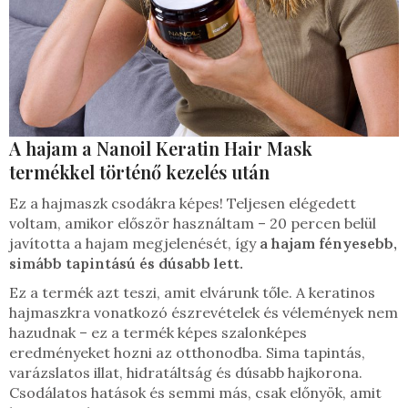
A hajam a Nanoil Keratin Hair Mask
termékkel történő kezelés után
Ez a hajmaszk csodákra képes! Teljesen elégedett
voltam, amikor először használtam – 20 percen belül
javította a hajam megjelenését, így
a hajam fényesebb,
simább tapintású és dúsabb lett.
Ez a termék azt teszi, amit elvárunk tőle. A keratinos
hajmaszkra vonatkozó észrevételek és vélemények nem
hazudnak – ez a termék képes szalonképes
eredményeket hozni az otthonodba. Sima tapintás,
varázslatos illat, hidratáltság és dúsabb hajkorona.
Csodálatos hatások és semmi más, csak előnyök, amit