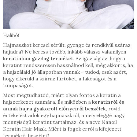
Halihó!
Hajmaszkot keresel sérült, gyenge és rendkívül száraz
hajadra? Ne keress tovább, inkább válassz valamilyen
keratinban gazdag terméket.
Az igazság az, hogy a
keratint rendszeresen használnod kell, még akkor is, ha
a hajszálaid jó állapotban vannak – tudod, csak azért,
hogy elkerüld a száraz fürtöket, a fakóságot és a
tompaságot.
Most megtudhatod, miért olyan fontos a keratin a
hajszerkezet számára. És miközben a
keratinról és
annak hajra gyakorolt ​​előnyeiről beszélek
, rövid
értékelést adok egy hajmaszkról, amely eléggé nagy
mennyiségű keratint tartalmaz, és a neve Nanoil
Keratin Hair Mask. Miért is fogok erről a kifejezett
termékről beszélni?