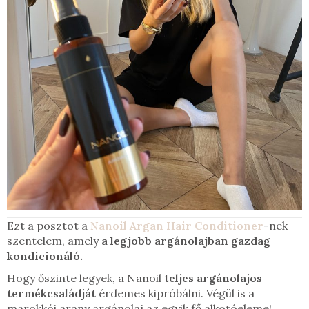
Ezt a posztot a
Nanoil Argan Hair Conditioner
-nek
szentelem, amely
a legjobb argánolajban gazdag
kondicionáló.
Hogy őszinte legyek, a Nanoil
teljes argánolajos
termékcsaládját
érdemes kipróbálni. Végül is a
marokkói arany argánolaj az egyik fő alkotóeleme!