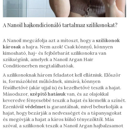
A Nanoil hajkondicionáló tartalmaz szilikonokat?
A Nanoil megcáfolja azt a mítoszt, hogy a
szilikonok
károsak
a hajra. Nem azok! Csak könnyű, könnyen
kimosható, haj- és fejbőrbarát szilikonokra van
szükségünk, amelyek a Nanoil Argan Hair
Conditionerben megtalálhatóak.
A szilikonoknak három feladatot kell ellátniuk. Először
is, formázóként működnek, simává, könnyen
fésülhetővé (akár ujjal is) és kezelhetővé teszik a hajat.
Másodszor,
szépítő hatásuk
van, és az olajokkal
keveredve fényesebbé teszik a hajat és kiemelik a színét.
Ezenkívül
védelmet
is garantálnak, mivel beburkolják a
hajat, hogy bezárják a nedvességet és a tápanyagokat
és megóvják a hajat a káros külső tényezőktől. Más
szóval, a szilikonok teszik a Nanoil Argan hajbalzsamot