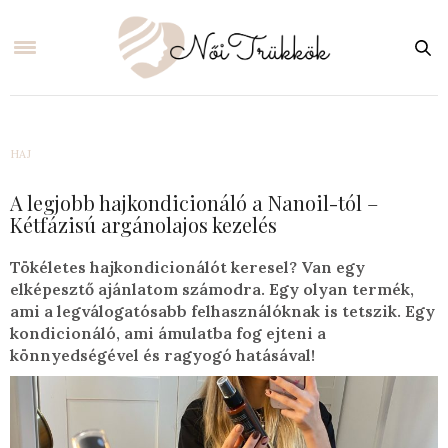
HAJ
A legjobb hajkondicionáló a Nanoil-tól –
Kétfázisú argánolajos kezelés
Tökéletes hajkondicionálót keresel? Van egy
elképesztő ajánlatom számodra. Egy olyan termék,
ami a legválogatósabb felhasználóknak is tetszik. Egy
kondicionáló, ami ámulatba fog ejteni a
könnyedségével és ragyogó hatásával!