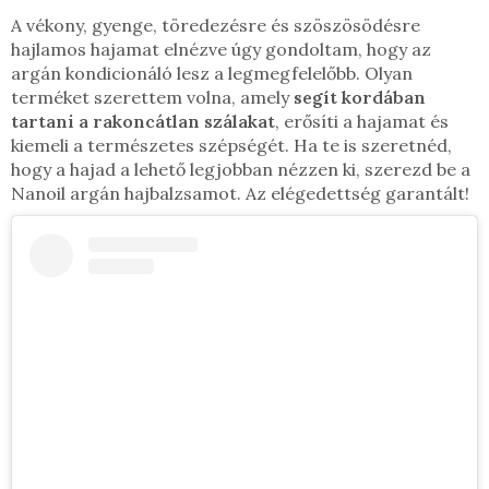
A vékony, gyenge, töredezésre és szöszösödésre
hajlamos hajamat elnézve úgy gondoltam, hogy az
argán kondicionáló lesz a legmegfelelőbb. Olyan
terméket szerettem volna, amely
segít kordában
tartani a rakoncátlan szálakat
, erősíti a hajamat és
kiemeli a természetes szépségét. Ha te is szeretnéd,
hogy a hajad a lehető legjobban nézzen ki, szerezd be a
Nanoil argán hajbalzsamot. Az elégedettség garantált!