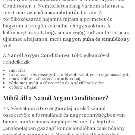
Conditioner-t. Nem kellett sokáig várnom a hatásra,
mert
már az első használat után
láttam. A
törölközőszáraz hajamra fújtam a permetet és
hagytam a levegőn száradni, ahogy szoktam. A
különbség az volt, hogy simán végig tudtam futtatni az
ujjaimat a hajamon, mert
nagyon puha és simulékony
v
olt.
A
Nanoil Argan Conditioner
több jellemzővel
rendelkezik:
hidratál,
fokozza a fényességet, a mélyebb színt és a rugalmasságot,
nincs többé szöszös és statikus haj,
védelmet nyújt a töredezés és a sérülések ellen,
erősíti a hajat.
Miből áll a Nanoil Argan Conditioner?
Nyilvánvalóan a
bio argánolaj
az első számú
összetevője a formulának és nagy mennyiségben van
benne, ami kellemes meglepetés, mert a legtöbb
„argánolajban gazdag” kondicionálóban csak néhány
százaléka argánolaj. A Nanoil csak kiváló minőségű