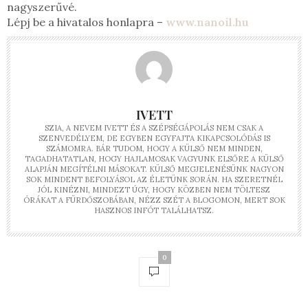
nagyszerűvé.
Lépj be a hivatalos honlapra –
www.nanoil.hu
IVETT
SZIA, A NEVEM IVETT ÉS A SZÉPSÉGÁPOLÁS NEM CSAK A
SZENVEDÉLYEM, DE EGYBEN EGYFAJTA KIKAPCSOLÓDÁS IS
SZÁMOMRA. BÁR TUDOM, HOGY A KÜLSŐ NEM MINDEN,
TAGADHATATLAN, HOGY HAJLAMOSAK VAGYUNK ELSŐRE A KÜLSŐ
ALAPJÁN MEGÍTÉLNI MÁSOKAT. KÜLSŐ MEGJELENÉSÜNK NAGYON
SOK MINDENT BEFOLYÁSOL AZ ÉLETÜNK SORÁN. HA SZERETNÉL
JÓL KINÉZNI, MINDEZT ÚGY, HOGY KÖZBEN NEM TÖLTESZ
ÓRÁKAT A FÜRDŐSZOBÁBAN, NÉZZ SZÉT A BLOGOMON, MERT SOK
HASZNOS INFÓT TALÁLHATSZ.
0