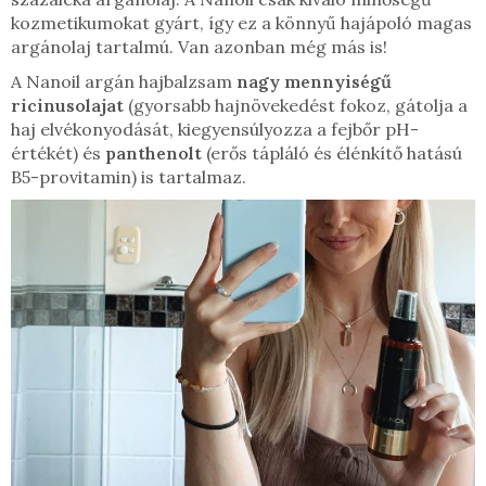
kozmetikumokat gyárt, így ez a könnyű hajápoló magas
argánolaj tartalmú. Van azonban még más is!
A Nanoil argán hajbalzsam
nagy mennyiségű
ricinusolajat
(gyorsabb hajnövekedést fokoz, gátolja a
haj elvékonyodását, kiegyensúlyozza a fejbőr pH-
értékét) és
panthenolt
(erős tápláló és élénkítő hatású
B5-provitamin) is tartalmaz.