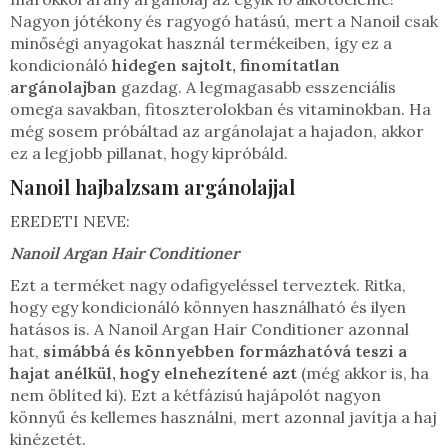
Nagyon jótékony és ragyogó hatású, mert a Nanoil csak
minőségi anyagokat használ termékeiben, így ez a
kondicionáló
hidegen sajtolt, finomítatlan
argánolajban
gazdag. A legmagasabb esszenciális
omega savakban, fitoszterolokban és vitaminokban. Ha
még sosem próbáltad az argánolajat a hajadon, akkor
ez a legjobb pillanat, hogy kipróbáld.
Nanoil hajbalzsam argánolajjal
EREDETI NEVE:
Nanoil Argan Hair Conditioner
Ezt a terméket nagy odafigyeléssel terveztek. Ritka,
hogy egy kondicionáló könnyen használható és ilyen
hatásos is. A Nanoil Argan Hair Conditioner azonnal
hat,
simábbá és könnyebben formázhatóvá teszi a
hajat anélkül, hogy elnehezítené azt
(még akkor is, ha
nem öblíted ki). Ezt a kétfázisú hajápolót nagyon
könnyű és kellemes használni, mert azonnal javítja a haj
kinézetét.