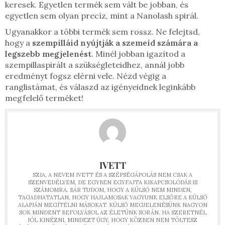
keresek. Egyetlen termék sem vált be jobban, és
egyetlen sem olyan precíz, mint a Nanolash spirál.
Ugyanakkor a többi termék sem rossz. Ne felejtsd,
hogy a
szempilláid nyújtják a szemeid számára a
legszebb megjelenést
. Minél jobban igazítod a
szempillaspirált a szükségleteidhez, annál jobb
eredményt fogsz elérni vele. Nézd végig a
ranglistámat, és válaszd az igényeidnek leginkább
megfelelő terméket!
IVETT
SZIA, A NEVEM IVETT ÉS A SZÉPSÉGÁPOLÁS NEM CSAK A
SZENVEDÉLYEM, DE EGYBEN EGYFAJTA KIKAPCSOLÓDÁS IS
SZÁMOMRA. BÁR TUDOM, HOGY A KÜLSŐ NEM MINDEN,
TAGADHATATLAN, HOGY HAJLAMOSAK VAGYUNK ELSŐRE A KÜLSŐ
ALAPJÁN MEGÍTÉLNI MÁSOKAT. KÜLSŐ MEGJELENÉSÜNK NAGYON
SOK MINDENT BEFOLYÁSOL AZ ÉLETÜNK SORÁN. HA SZERETNÉL
JÓL KINÉZNI, MINDEZT ÚGY, HOGY KÖZBEN NEM TÖLTESZ