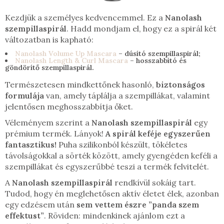
Kezdjük a személyes kedvencemmel. Ez a
Nanolash
szempillaspirál
. Hadd mondjam el, hogy ez a spirál két
változatban is kapható:
Nanolash Volume Up Mascara
– dúsító szempillaspirál;
Nanolash Length & Curl Mascara
– hosszabbító és
göndörítő szempillaspirál.
Természetesen mindkettőnek hasonló,
biztonságos
formulája
van, amely táplálja a szempillákat, valamint
jelentősen meghosszabbítja őket.
Véleményem szerint a
Nanolash szempillaspirál
egy
prémium termék. Lányok!
A spirál keféje egyszerűen
fantasztikus!
Puha szilikonból készült, tökéletes
távolságokkal a sörték között, amely gyengéden keféli a
szempillákat és egyszerűbbé teszi a termék felvitelét.
A
Nanolash szempillaspirál
rendkívül sokáig tart.
Tudod, hogy én meglehetősen aktív életet élek, azonban
egy edzésem után
sem vettem észre ”panda szem
effektust”
. Röviden: mindenkinek ajánlom ezt a