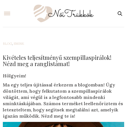
BLOG
,
SMINK
Kivételes teljesítményű szempillaspirálok!
Nézd meg a ranglistámat!
Hölgyeim!
Ma egy teljes újítással érkezem a blogomban! Úgy
döntöttem, hogy felkutatom a szempillaspirálok
világát, ami végül is a legfontosabb mindenki
sminktáskájában. Számos terméket leellenőriztem és
leteszteltem, hogy segítsek megtalálni azt, amelyik
igazán működik. Nézd meg te is!