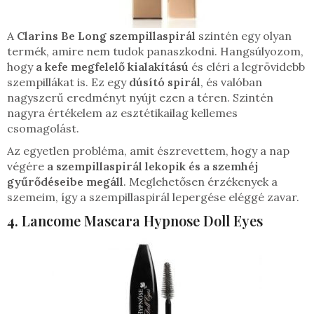
A
Clarins Be Long szempillaspirál
szintén egy olyan
termék, amire nem tudok panaszkodni. Hangsúlyozom,
hogy
a kefe megfelelő kialakítású
és eléri a legrövidebb
szempillákat is. Ez egy
dúsító spirál
, és valóban
nagyszerű eredményt nyújt ezen a téren. Szintén
nagyra értékelem az esztétikailag kellemes
csomagolást.
Az egyetlen probléma, amit észrevettem, hogy a nap
végére
a szempillaspirál lekopik és a szemhéj
gyűrődéseibe megáll
. Meglehetősen érzékenyek a
szemeim, így a szempillaspirál lepergése eléggé zavar.
4. Lancome Mascara Hypnose Doll Eyes