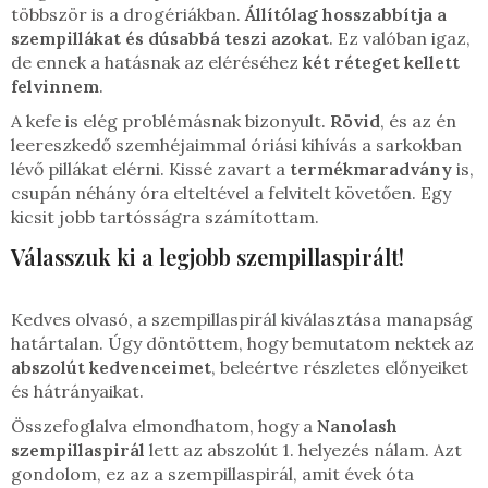
többször is a drogériákban.
Állítólag hosszabbítja a
szempillákat és dúsabbá teszi azokat
. Ez valóban igaz,
de ennek a hatásnak az eléréséhez
két réteget kellett
felvinnem
.
A kefe is elég problémásnak bizonyult.
Rövid
, és az én
leereszkedő szemhéjaimmal óriási kihívás a sarkokban
lévő pillákat elérni. Kissé zavart a
termékmaradvány
is,
csupán néhány óra elteltével a felvitelt követően. Egy
kicsit jobb tartósságra számítottam.
Válasszuk ki a legjobb szempillaspirált!
Kedves olvasó, a szempillaspirál kiválasztása manapság
határtalan. Úgy döntöttem, hogy bemutatom nektek az
abszolút kedvenceimet
, beleértve részletes előnyeiket
és hátrányaikat.
Összefoglalva elmondhatom, hogy a
Nanolash
szempillaspirál
lett az abszolút 1. helyezés nálam. Azt
gondolom, ez az a szempillaspirál, amit évek óta