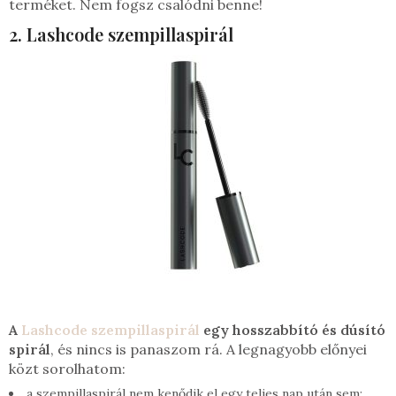
terméket. Nem fogsz csalódni benne!
2. Lashcode szempillaspirál
A
Lashcode szempillaspirál
egy hosszabbító és dúsító
spirál
, és nincs is panaszom rá. A legnagyobb előnyei
közt sorolhatom:
a szempillaspirál nem kenődik el egy teljes nap után sem;