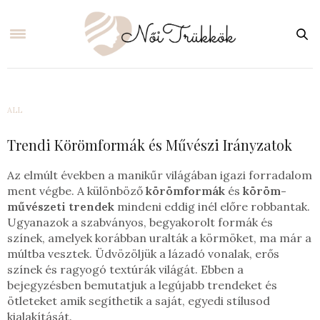
ALL
Trendi Körömformák és Művészi Irányzatok
Az elmúlt években a manikűr világában igazi forradalom
ment végbe. A különböző
körömformák
és
köröm-
művészeti trendek
mindeni eddig inél előre robbantak.
Ugyanazok a szabványos, begyakorolt formák és
színek, amelyek korábban uralták a körmöket, ma már a
múltba vesztek. Üdvözöljük a lázadó vonalak, erős
színek és ragyogó textúrák világát. Ebben a
bejegyzésben bemutatjuk a legújabb trendeket és
ötleteket amik segíthetik a saját, egyedi stílusod
kialakítását.