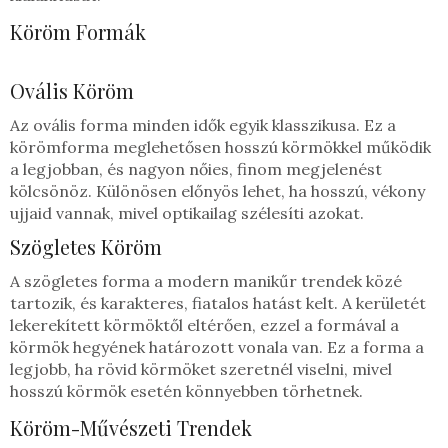
Köröm Formák
Ovális Köröm
Az ovális forma minden idők egyik klasszikusa. Ez a
körömforma meglehetősen hosszú körmökkel működik
a legjobban, és nagyon nőies, finom megjelenést
kölcsönöz. Különösen előnyös lehet, ha hosszú, vékony
ujjaid vannak, mivel optikailag szélesíti azokat.
Szögletes Köröm
A szögletes forma a modern manikűr trendek közé
tartozik, és karakteres, fiatalos hatást kelt. A kerületét
lekerekített körmöktől eltérően, ezzel a formával a
körmök hegyének határozott vonala van. Ez a forma a
legjobb, ha rövid körmöket szeretnél viselni, mivel
hosszú körmök esetén könnyebben törhetnek.
Köröm-Művészeti Trendek