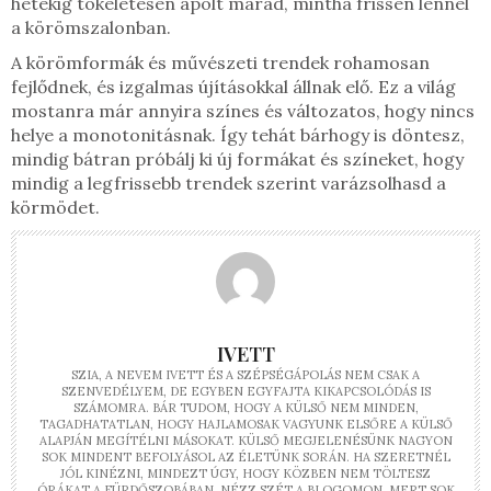
hetekig tökéletesen ápolt marad, mintha frissen lennél
a körömszalonban.
A körömformák és művészeti trendek rohamosan
fejlődnek, és izgalmas újításokkal állnak elő. Ez a világ
mostanra már annyira színes és változatos, hogy nincs
helye a monotonitásnak. Így tehát bárhogy is döntesz,
mindig bátran próbálj ki új formákat és színeket, hogy
mindig a legfrissebb trendek szerint varázsolhasd a
körmödet.
IVETT
SZIA, A NEVEM IVETT ÉS A SZÉPSÉGÁPOLÁS NEM CSAK A
SZENVEDÉLYEM, DE EGYBEN EGYFAJTA KIKAPCSOLÓDÁS IS
SZÁMOMRA. BÁR TUDOM, HOGY A KÜLSŐ NEM MINDEN,
TAGADHATATLAN, HOGY HAJLAMOSAK VAGYUNK ELSŐRE A KÜLSŐ
ALAPJÁN MEGÍTÉLNI MÁSOKAT. KÜLSŐ MEGJELENÉSÜNK NAGYON
SOK MINDENT BEFOLYÁSOL AZ ÉLETÜNK SORÁN. HA SZERETNÉL
JÓL KINÉZNI, MINDEZT ÚGY, HOGY KÖZBEN NEM TÖLTESZ
ÓRÁKAT A FÜRDŐSZOBÁBAN, NÉZZ SZÉT A BLOGOMON, MERT SOK