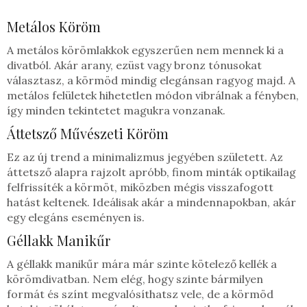
Metálos Köröm
A metálos körömlakkok egyszerűen nem mennek ki a
divatból. Akár arany, ezüst vagy bronz tónusokat
választasz, a körmöd mindig elegánsan ragyog majd. A
metálos felületek hihetetlen módon vibrálnak a fényben,
így minden tekintetet magukra vonzanak.
Áttetsző Művészeti Köröm
Ez az új trend a minimalizmus jegyében született. Az
áttetsző alapra rajzolt apróbb, finom minták optikailag
felfrissíték a körmöt, miközben mégis visszafogott
hatást keltenek. Ideálisak akár a mindennapokban, akár
egy elegáns eseményen is.
Géllakk Manikűr
A géllakk manikűr mára már szinte kötelező kellék a
körömdivatban. Nem elég, hogy szinte bármilyen
formát és színt megvalósíthatsz vele, de a körmöd