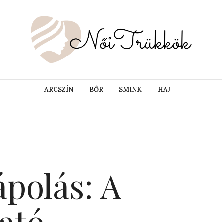
ARCSZÍN
BŐR
SMINK
HAJ
polás: A
ató