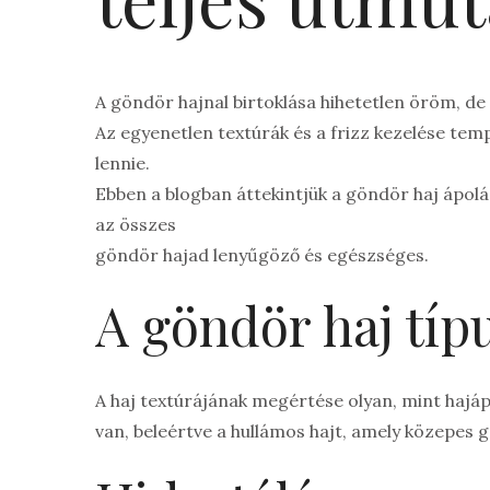
A göndör hajnal birtoklása hihetetlen öröm, de v
Az egyenetlen textúrák és a frizz kezelése tem
lennie.
Ebben a blogban áttekintjük a göndör haj ápol
az összes
göndör hajad lenyűgöző és egészséges.
A göndör haj típ
A haj textúrájának megértése olyan, mint hajáp
van, beleértve a hullámos hajt, amely közepes 