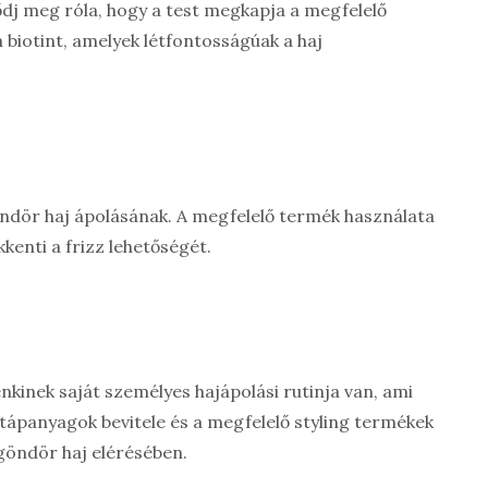
ődj meg róla, hogy a test megkapja a megfelelő
a biotint, amelyek létfontosságúak a haj
öndör haj ápolásának. A megfelelő termék használata
kenti a frizz lehetőségét.
kinek saját személyes hajápolási rutinja van, ami
 tápanyagok bevitele és a megfelelő styling termékek
göndör haj elérésében.