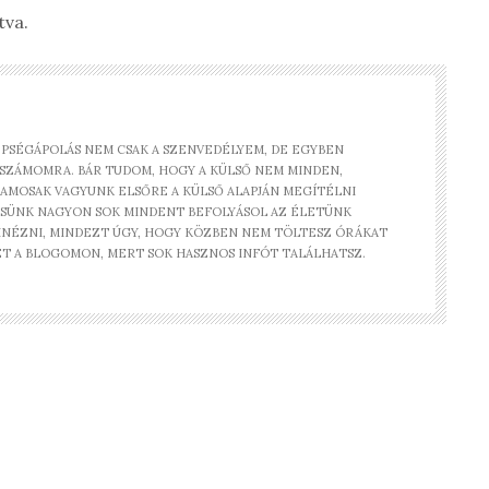
tva.
SZÉPSÉGÁPOLÁS NEM CSAK A SZENVEDÉLYEM, DE EGYBEN
 SZÁMOMRA. BÁR TUDOM, HOGY A KÜLSŐ NEM MINDEN,
AMOSAK VAGYUNK ELSŐRE A KÜLSŐ ALAPJÁN MEGÍTÉLNI
SÜNK NAGYON SOK MINDENT BEFOLYÁSOL AZ ÉLETÜNK
KINÉZNI, MINDEZT ÚGY, HOGY KÖZBEN NEM TÖLTESZ ÓRÁKAT
ÉT A BLOGOMON, MERT SOK HASZNOS INFÓT TALÁLHATSZ.