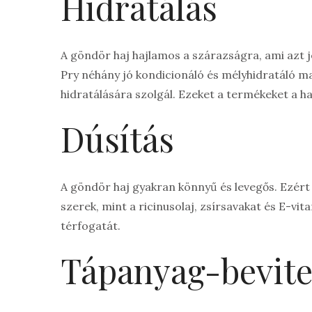
Hidratálás
A göndör haj hajlamos a szárazságra, ami azt j
Pry néhány jó kondicionáló és mélyhidratáló ma
hidratálására szolgál. Ezeket a termékeket a h
Dúsítás
A göndör haj gyakran könnyű és levegős. Ezért 
szerek, mint a ricinusolaj, zsírsavakat és E-vit
térfogatát.
Tápanyag-bevite