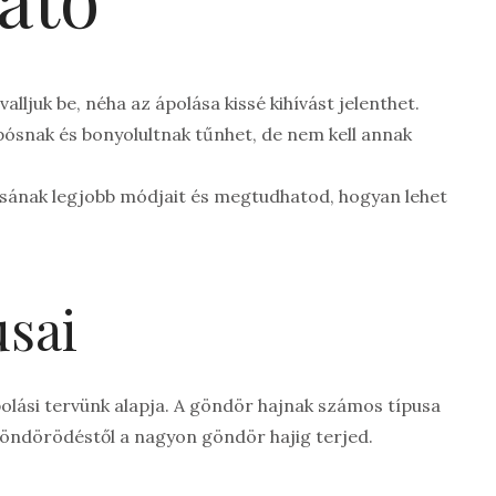
alljuk be, néha az ápolása kissé kihívást jelenthet.
pósnak és bonyolultnak tűnhet, de nem kell annak
ásának legjobb módjait és megtudhatod, hogyan lehet
usai
olási tervünk alapja. A göndör hajnak számos típusa
göndörödéstől a nagyon göndör hajig terjed.