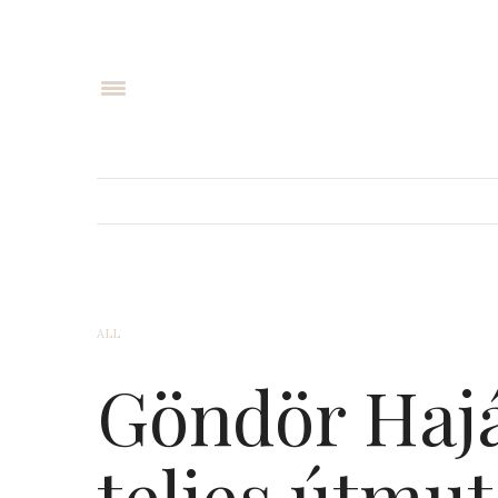
ALL
Göndör Hajá
teljes útmut