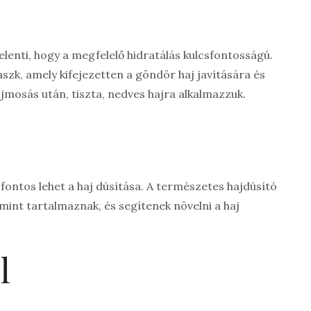
elenti, hogy a megfelelő hidratálás kulcsfontosságú.
szk, amely kifejezetten a göndör haj javítására és
ajmosás után, tiszta, nedves hajra alkalmazzuk.
fontos lehet a haj dúsítása. A természetes hajdúsító
amint tartalmaznak, és segítenek növelni a haj
l