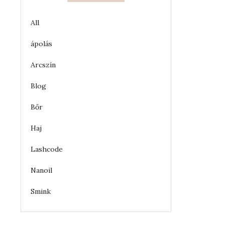
All
ápolás
Arcszín
Blog
Bőr
Haj
Lashcode
Nanoil
Smink